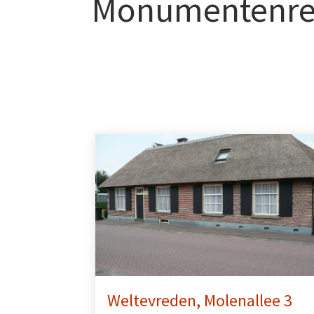
Monumentenreg
Weltevreden, Molenallee 3