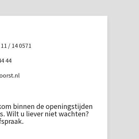
11 / 14 0571
44 44
orst.nl
kom binnen de openingstijden
 Wilt u liever niet wachten?
fspraak.