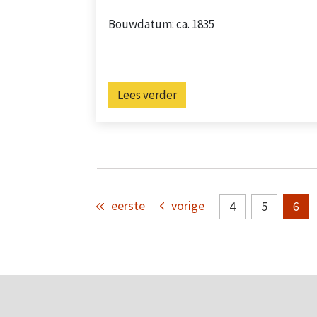
Bouwdatum: ca. 1835
Lees verder
eerste
vorige
4
5
6