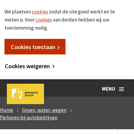
We plaatsen
cookies
zodat de site goed werkt en te
meten is. Voor
cookies
van derden hebben wij uw
toestemming nodig.
Cookies toestaan
Cookies weigeren
MENU
Home
Groen, water, wegen
Parkeren bij autobedrijven