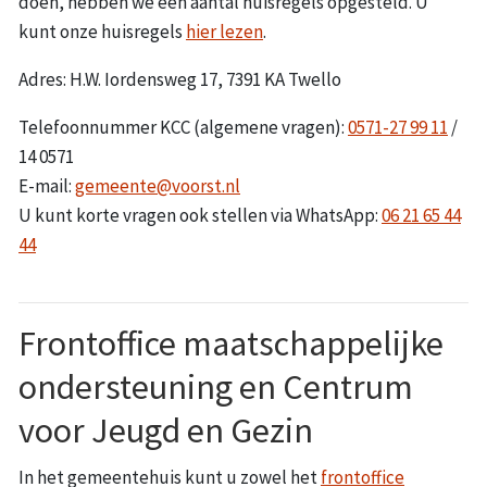
doen, hebben we een aantal huisregels opgesteld. U
kunt onze huisregels
hier lezen
.
Adres: H.W. Iordensweg 17, 7391 KA Twello
Telefoonnummer KCC (algemene vragen):
0571-27 99 11
/
14 0571
E-mail:
gemeente@voorst.nl
U kunt korte vragen ook stellen via WhatsApp:
06 21 65 44
44
Frontoffice maatschappelijke
ondersteuning en Centrum
voor Jeugd en Gezin
In het gemeentehuis kunt u zowel het
frontoffice