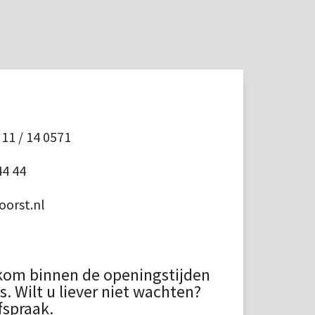
11 / 14 0571
44 44
orst.nl
kom binnen de openingstijden
 Wilt u liever niet wachten?
fspraak.