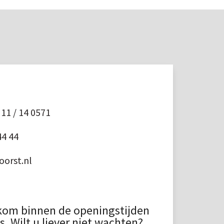
11 / 14 0571
44 44
orst.nl
kom binnen de openingstijden
 Wilt u liever niet wachten?