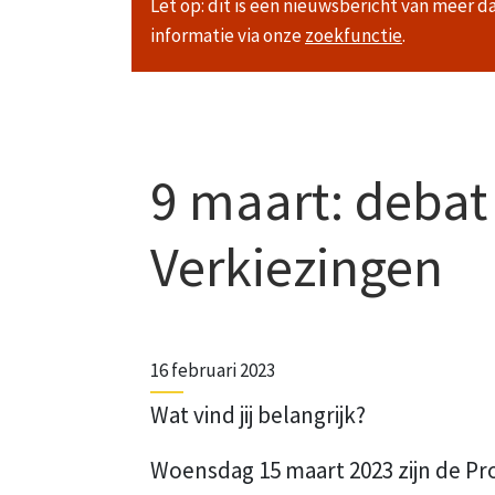
Let op: dit is een nieuwsbericht van meer d
informatie via onze
zoekfunctie
.
9 maart: debat
Verkiezingen
16 februari 2023
Wat vind jij belangrijk?
Woensdag 15 maart 2023 zijn de Pro