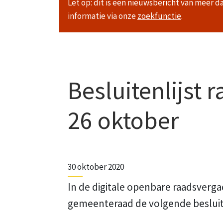
Let op: dit is een nieuwsbericht van meer d
informatie via onze
zoekfunctie
.
Besluitenlijst 
26 oktober
30 oktober 2020
In de digitale openbare raadsverga
gemeenteraad de volgende beslu