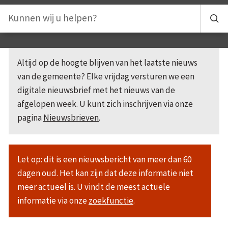
Altijd op de hoogte blijven van het laatste nieuws
van de gemeente? Elke vrijdag versturen we een
digitale nieuwsbrief met het nieuws van de
afgelopen week. U kunt zich inschrijven via onze
pagina
Nieuwsbrieven
.
Let op: dit is een nieuwsbericht van meer dan 60
dagen oud. Het kan zijn dat deze informatie niet
meer actueel is. U vindt de meest actuele
informatie via onze
zoekfunctie
.