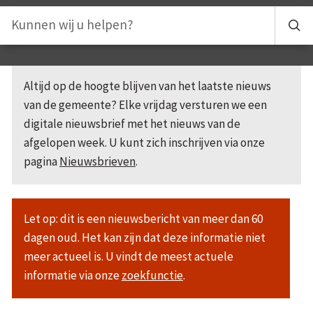
Altijd op de hoogte blijven van het laatste nieuws
van de gemeente? Elke vrijdag versturen we een
digitale nieuwsbrief met het nieuws van de
afgelopen week. U kunt zich inschrijven via onze
pagina
Nieuwsbrieven
.
Let op: dit is een nieuwsbericht van meer dan 60
dagen oud. Het kan zijn dat deze informatie niet
meer actueel is. U vindt de meest actuele
informatie via onze
zoekfunctie
.