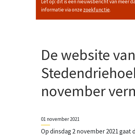
Let op: dit is een nieuwsbericht van meer d
informatie via onze
zoekfunctie
.
De website va
Stedendriehoe
november ver
01 november 2021
Op dinsdag 2 november 2021 gaat