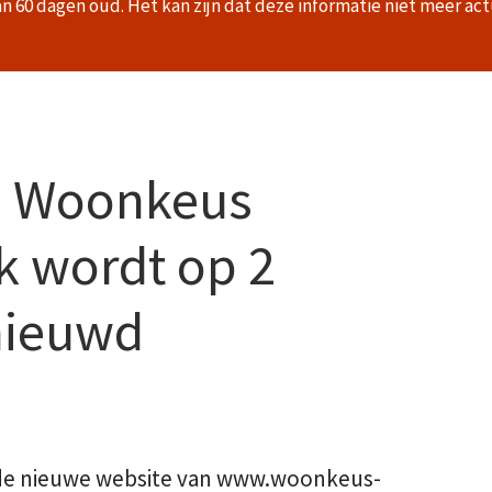
an 60 dagen oud. Het kan zijn dat deze informatie niet meer act
n Woonkeus
k wordt op 2
nieuwd
 de nieuwe website van www.woonkeus-