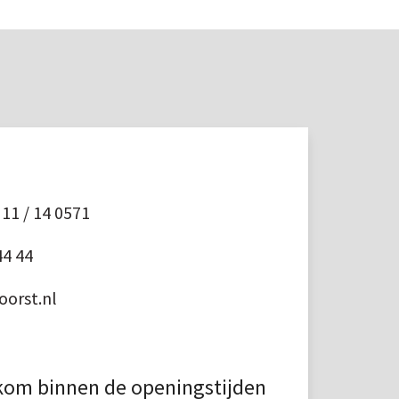
11 / 14 0571
44 44
orst.nl
kom binnen de openingstijden