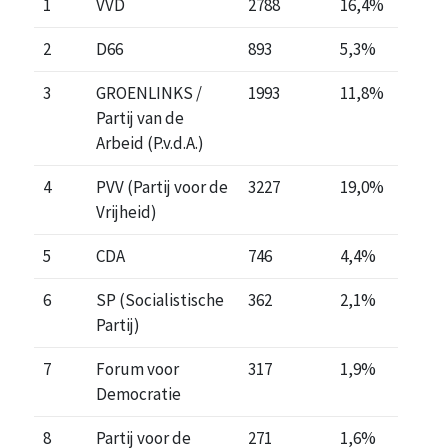
1
VVD
2788
16,4%
2
D66
893
5,3%
3
GROENLINKS /
1993
11,8%
Partij van de
Arbeid (P.v.d.A.)
4
PVV (Partij voor de
3227
19,0%
Vrijheid)
5
CDA
746
4,4%
6
SP (Socialistische
362
2,1%
Partij)
7
Forum voor
317
1,9%
Democratie
8
Partij voor de
271
1,6%