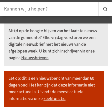
Altijd op de hoogte blijven van het laatste nieuws
van de gemeente? Elke vrijdag versturen we een
digitale nieuwsbrief met het nieuws van de
afgelopen week. U kunt zich inschrijven via onze
pagina
Nieuwsbrieven
.
Let op: dit is een nieuwsbericht van meer dan 60
dagen oud. Het kan zijn dat deze informatie niet
meer actueel is. U vindt de meest actuele
informatie via onze
zoekfunctie
.