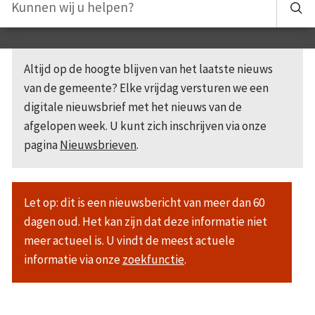
Altijd op de hoogte blijven van het laatste nieuws
van de gemeente? Elke vrijdag versturen we een
digitale nieuwsbrief met het nieuws van de
afgelopen week. U kunt zich inschrijven via onze
pagina
Nieuwsbrieven
.
Let op: dit is een nieuwsbericht van meer dan 60
dagen oud. Het kan zijn dat deze informatie niet
meer actueel is. U vindt de meest actuele
informatie via onze
zoekfunctie
.