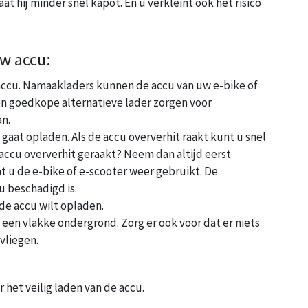
at hij minder snel kapot. En u verkleint ook het risico
uw accu:
w accu. Namaakladers kunnen de accu van uw e-bike of
en goedkope alternatieve lader zorgen voor
an.
 gaat opladen. Als de accu oververhit raakt kunt u snel
e accu oververhit geraakt? Neem dan altijd eerst
t u de e-bike of e-scooter weer gebruikt. De
u beschadigd is.
de accu wilt opladen.
p een vlakke ondergrond. Zorg er ook voor dat er niets
 vliegen.
 het veilig laden van de accu.