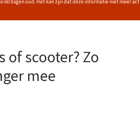
an 60 dagen oud. Het kan zijn dat deze informatie niet meer act
ts of scooter? Zo
anger mee