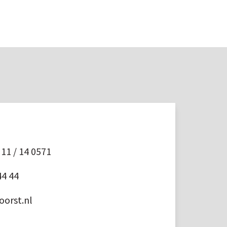
11 / 14 0571
44 44
orst.nl