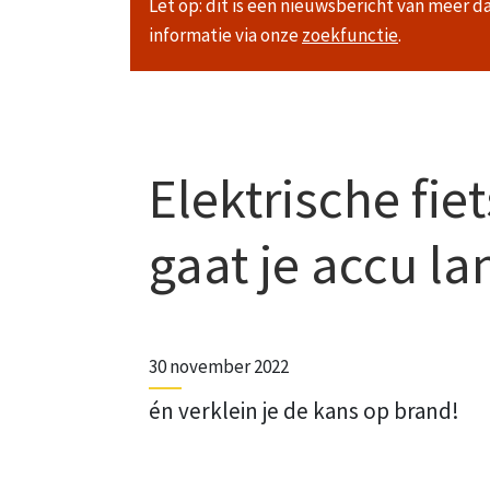
Let op: dit is een nieuwsbericht van meer d
informatie via onze
zoekfunctie
.
Elektrische fie
gaat je accu l
30 november 2022
én verklein je de kans op brand!