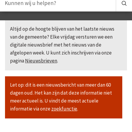
Altijd op de hoogte blijven van het laatste nieuws
van de gemeente? Elke vrijdag versturen we een
digitale nieuwsbrief met het nieuws van de
afgelopen week. U kunt zich inschrijven via onze
pagina
Nieuwsbrieven
.
Let op: dit is een nieuwsbericht van meer dan 60
dagen oud. Het kan zijn dat deze informatie niet
meer actueel is. U vindt de meest actuele
informatie via onze
zoekfunctie
.