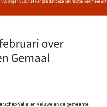
an 60 dagen oud. Het kan zijn dat deze informatie niet meer act
februari over
en Gemaal
terschap Vallei en Veluwe en de gemeente