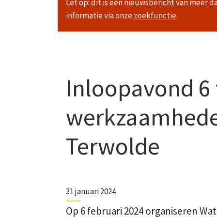
Let op: dit is een nieuwsbericht van meer d
informatie via onze
zoekfunctie
.
Inloopavond 6 
werkzaamhed
Terwolde
31 januari 2024
Op 6 februari 2024 organiseren Wa