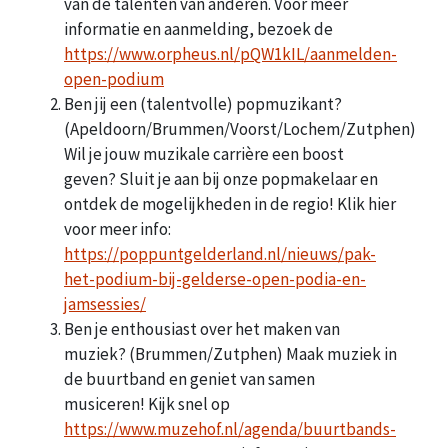
van de talenten van anderen. Voor meer
informatie en aanmelding, bezoek de
https://www.orpheus.nl/pQW1kIL/aanmelden-
open-podium
Ben jij een (talentvolle) popmuzikant?
(Apeldoorn/Brummen/Voorst/Lochem/Zutphen)
Wil je jouw muzikale carrière een boost
geven? Sluit je aan bij onze popmakelaar en
ontdek de mogelijkheden in de regio! Klik hier
voor meer info:
https://poppuntgelderland.nl/nieuws/pak-
het-podium-bij-gelderse-open-podia-en-
jamsessies/
Ben je enthousiast over het maken van
muziek? (Brummen/Zutphen) Maak muziek in
de buurtband en geniet van samen
musiceren! Kijk snel op
https://www.muzehof.nl/agenda/buurtbands-