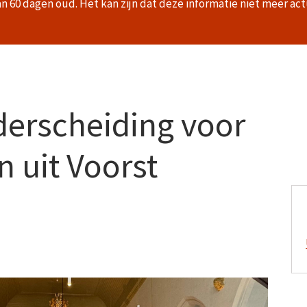
an 60 dagen oud. Het kan zijn dat deze informatie niet meer act
derscheiding voor
n uit Voorst