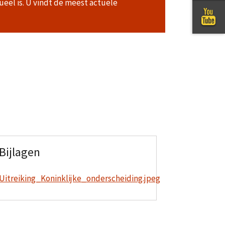
ueel is. U vindt de meest actuele
Bijlagen
Uitreiking_Koninklijke_onderscheiding.jpeg