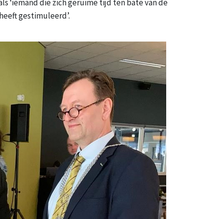
s ‘iemand die zich geruime tijd ten bate van de
heeft gestimuleerd’.