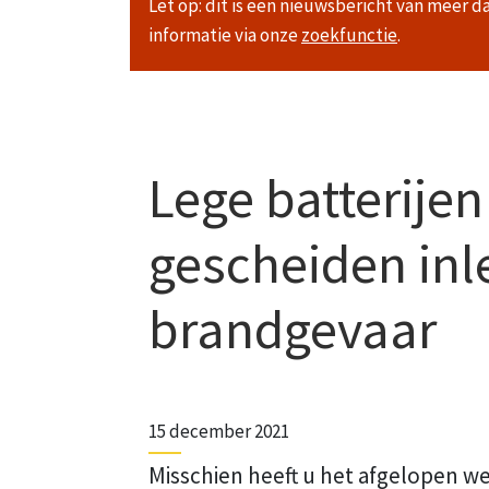
Let op: dit is een nieuwsbericht van meer d
informatie via onze
zoekfunctie
.
Lege batterije
gescheiden inl
brandgevaar
15 december 2021
Misschien heeft u het afgelopen we