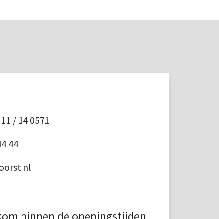
11 / 14 0571
44 44
orst.nl
kom binnen de openingstijden