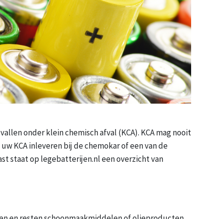
n vallen onder klein chemisch afval (KCA). KCA mag nooit
l uw KCA inleveren bij de chemokar of een van de
st staat op legebatterijen.nl een overzicht van
tten en resten schoonmaakmiddelen of olieproducten