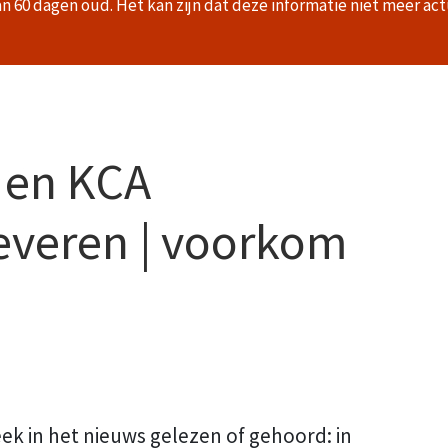
an 60 dagen oud. Het kan zijn dat deze informatie niet meer act
n en KCA
everen | voorkom
ek in het nieuws gelezen of gehoord: in