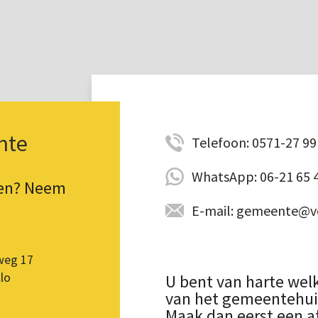
nte
Telefoon: 0571-27 99 
WhatsApp: 06-21 65 
pen? Neem
E-mail: gemeente@vo
weg 17
lo
U bent van harte wel
van het gemeentehuis.
Maak dan eerst een a