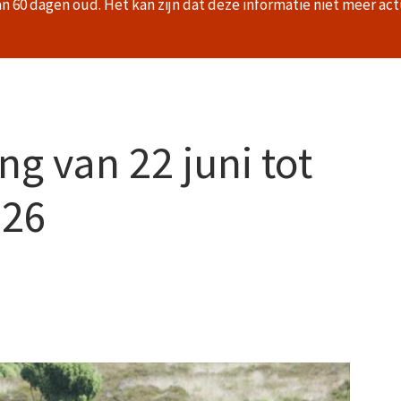
an 60 dagen oud. Het kan zijn dat deze informatie niet meer act
ng van 22 juni tot
026