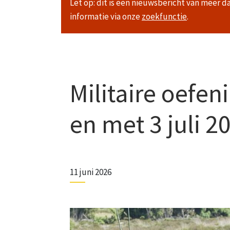
Let op: dit is een nieuwsbericht van meer d
informatie via onze
zoekfunctie
.
Militaire oefeni
en met 3 juli 2
11 juni 2026