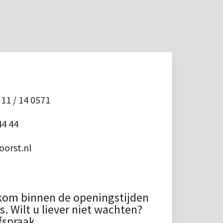
11 / 14 0571
44 44
orst.nl
kom binnen de openingstijden
 Wilt u liever niet wachten?
fspraak.