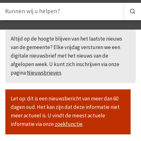
Altijd op de hoogte blijven van het laatste nieuws
van de gemeente? Elke vrijdag versturen we een
digitale nieuwsbrief met het nieuws van de
afgelopen week. U kunt zich inschrijven via onze
pagina
Nieuwsbrieven
.
Let op: dit is een nieuwsbericht van meer dan 60
dagen oud. Het kan zijn dat deze informatie niet
meer actueel is. U vindt de meest actuele
informatie via onze
zoekfunctie
.