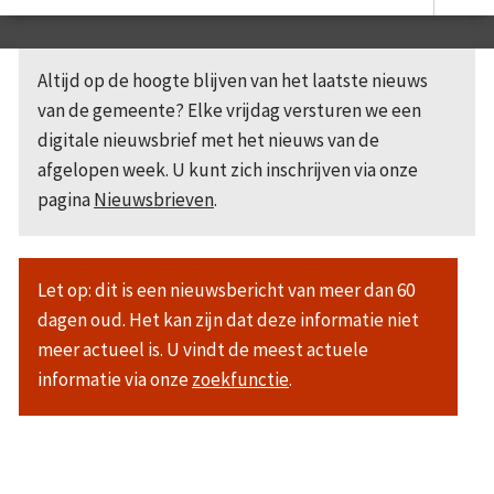
Altijd op de hoogte blijven van het laatste nieuws
van de gemeente? Elke vrijdag versturen we een
digitale nieuwsbrief met het nieuws van de
afgelopen week. U kunt zich inschrijven via onze
pagina
Nieuwsbrieven
.
Let op: dit is een nieuwsbericht van meer dan 60
dagen oud. Het kan zijn dat deze informatie niet
meer actueel is. U vindt de meest actuele
informatie via onze
zoekfunctie
.