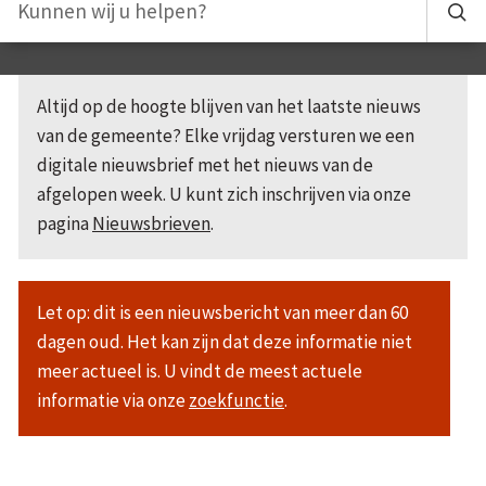
Altijd op de hoogte blijven van het laatste nieuws
van de gemeente? Elke vrijdag versturen we een
digitale nieuwsbrief met het nieuws van de
afgelopen week. U kunt zich inschrijven via onze
pagina
Nieuwsbrieven
.
Let op: dit is een nieuwsbericht van meer dan 60
dagen oud. Het kan zijn dat deze informatie niet
meer actueel is. U vindt de meest actuele
informatie via onze
zoekfunctie
.