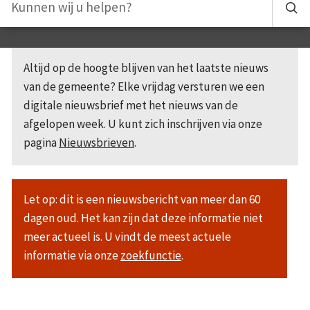
Altijd op de hoogte blijven van het laatste nieuws
van de gemeente? Elke vrijdag versturen we een
digitale nieuwsbrief met het nieuws van de
afgelopen week. U kunt zich inschrijven via onze
pagina
Nieuwsbrieven
.
Let op: dit is een nieuwsbericht van meer dan 60
dagen oud. Het kan zijn dat deze informatie niet
meer actueel is. U vindt de meest actuele
informatie via onze
zoekfunctie
.