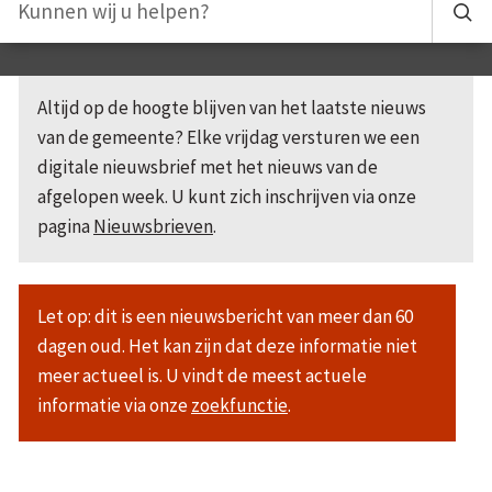
Altijd op de hoogte blijven van het laatste nieuws
van de gemeente? Elke vrijdag versturen we een
digitale nieuwsbrief met het nieuws van de
afgelopen week. U kunt zich inschrijven via onze
pagina
Nieuwsbrieven
.
Let op: dit is een nieuwsbericht van meer dan 60
dagen oud. Het kan zijn dat deze informatie niet
meer actueel is. U vindt de meest actuele
informatie via onze
zoekfunctie
.