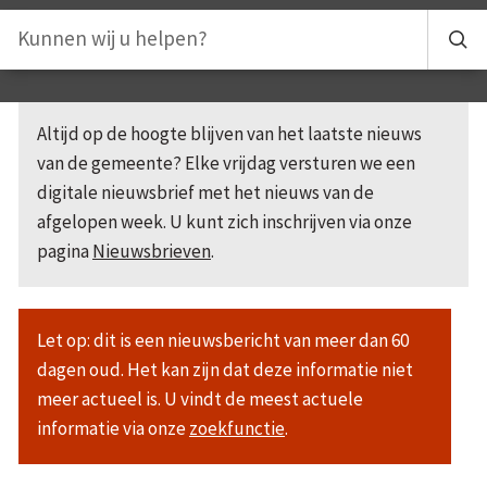
Altijd op de hoogte blijven van het laatste nieuws
van de gemeente? Elke vrijdag versturen we een
digitale nieuwsbrief met het nieuws van de
afgelopen week. U kunt zich inschrijven via onze
pagina
Nieuwsbrieven
.
Let op: dit is een nieuwsbericht van meer dan 60
dagen oud. Het kan zijn dat deze informatie niet
meer actueel is. U vindt de meest actuele
informatie via onze
zoekfunctie
.