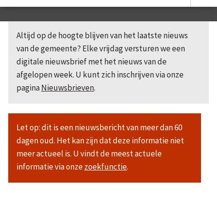
Altijd op de hoogte blijven van het laatste nieuws
van de gemeente? Elke vrijdag versturen we een
digitale nieuwsbrief met het nieuws van de
afgelopen week. U kunt zich inschrijven via onze
pagina
Nieuwsbrieven
.
Let op: dit is een nieuwsbericht van meer dan 60
dagen oud. Het kan zijn dat deze informatie niet
meer actueel is. U vindt de meest actuele
informatie via onze
zoekfunctie
.