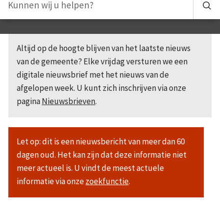
Altijd op de hoogte blijven van het laatste nieuws
van de gemeente? Elke vrijdag versturen we een
digitale nieuwsbrief met het nieuws van de
afgelopen week. U kunt zich inschrijven via onze
pagina
Nieuwsbrieven
.
Let op: dit is een nieuwsbericht van meer dan 60
dagen oud. Het kan zijn dat deze informatie niet
meer actueel is. U vindt de meest actuele
informatie via onze
zoekfunctie
.