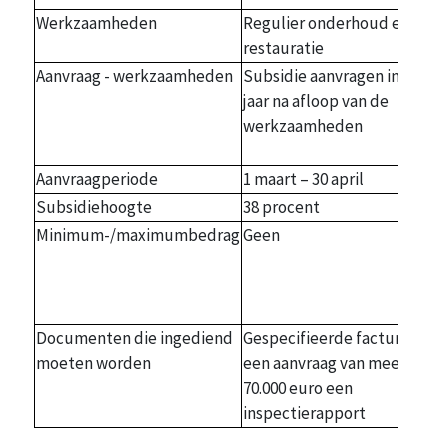
Werkzaamheden
Regulier onderhoud en
restauratie
Aanvraag - werkzaamheden
Subsidie aanvragen in het
jaar na afloop van de
werkzaamheden
Aanvraagperiode
1 maart – 30 april
Subsidiehoogte
38 procent
Minimum-/maximumbedrag
Geen
Documenten die ingediend
Gespecifieerde facturen. Bij
moeten worden
een aanvraag van meer dan
70.000 euro een
inspectierapport