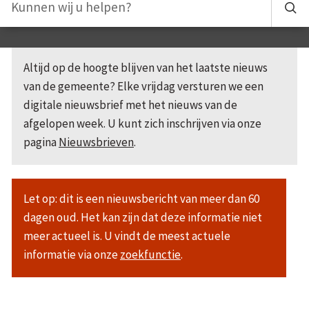
Altijd op de hoogte blijven van het laatste nieuws
van de gemeente? Elke vrijdag versturen we een
digitale nieuwsbrief met het nieuws van de
afgelopen week. U kunt zich inschrijven via onze
pagina
Nieuwsbrieven
.
Let op: dit is een nieuwsbericht van meer dan 60
dagen oud. Het kan zijn dat deze informatie niet
meer actueel is. U vindt de meest actuele
informatie via onze
zoekfunctie
.