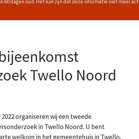
an 60 dagen oud. Het kan zijn dat deze informatie niet meer act
bijeenkomst
zoek Twello Noord
2022 organiseren wij een tweede
ersonderzoek in Twello Noord. U bent
harte welkom in het gemeentehuis in Twello.