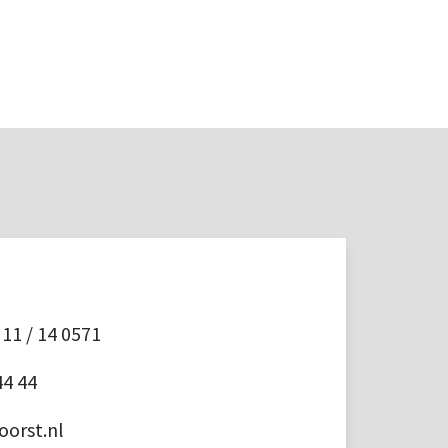
11 / 14 0571
44 44
orst.nl