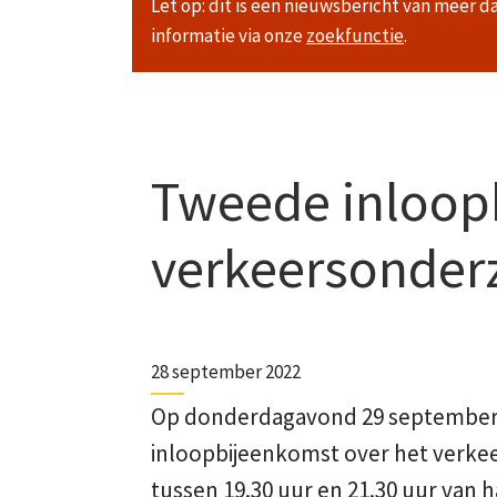
Let op: dit is een nieuwsbericht van meer d
informatie via onze
zoekfunctie
.
Tweede inloop
verkeersonder
28 september 2022
Op donderdagavond 29 september 
inloopbijeenkomst over het verke
tussen 19.30 uur en 21.30 uur van 