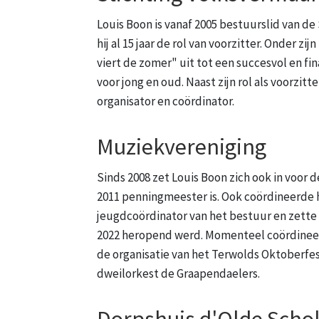
Louis Boon is vanaf 2005 bestuurslid van d
hij al 15 jaar de rol van voorzitter. Onder z
viert de zomer" uit tot een succesvol en f
voor jong en oud. Naast zijn rol als voorzitt
organisator en coördinator.
Muziekvereniging
Sinds 2008 zet Louis Boon zich ook in voor
2011 penningmeester is. Ook coördineerde h
jeugdcoördinator van het bestuur en zette h
2022 heropend werd. Momenteel coördineert h
de organisatie van het Terwolds Oktoberfest.
dweilorkest de Graapendaelers.
Dorpshuis d'Olde Scho