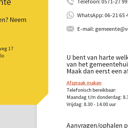
nte
Telefoon: 0571-27 99 
WhatsApp: 06-21 65 
pen? Neem
E-mail: gemeente@vo
weg 17
lo
U bent van harte wel
van het gemeentehuis.
Maak dan eerst een a
Afspraak maken
Telefonisch bereikbaar:
Maandag t/m donderdag: 8.30
Vrijdag: 8.30 - 14.00 uur
Aanvragen/ophalen p