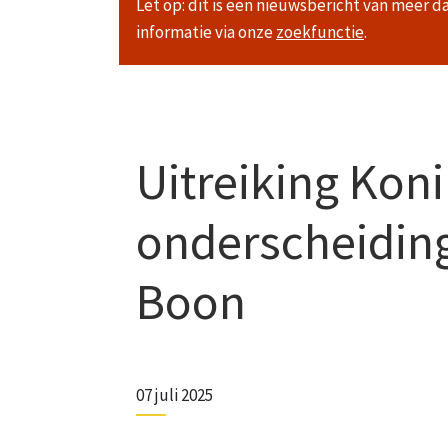
Let op: dit is een nieuwsbericht van meer d
informatie via onze
zoekfunctie
.
Uitreiking Koni
onderscheiding
Boon
07 juli 2025