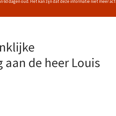
an 60 dagen oud. Het kan zijn dat deze informatie niet meer act
nklijke
 aan de heer Louis