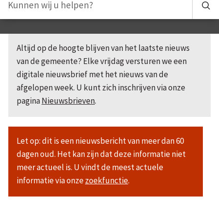
Altijd op de hoogte blijven van het laatste nieuws
van de gemeente? Elke vrijdag versturen we een
digitale nieuwsbrief met het nieuws van de
afgelopen week. U kunt zich inschrijven via onze
pagina
Nieuwsbrieven
.
Let op: dit is een nieuwsbericht van meer dan 60
dagen oud. Het kan zijn dat deze informatie niet
meer actueel is. U vindt de meest actuele
informatie via onze
zoekfunctie
.