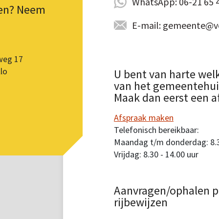
WhatsApp: 06-21 65 
pen? Neem
E-mail: gemeente@vo
weg 17
lo
U bent van harte wel
van het gemeentehuis.
Maak dan eerst een a
Afspraak maken
Telefonisch bereikbaar:
Maandag t/m donderdag: 8.30
Vrijdag: 8.30 - 14.00 uur
Aanvragen/ophalen p
rijbewijzen