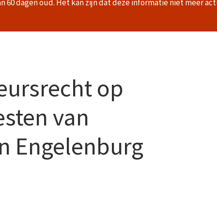
an 60 dagen oud. Het kan zijn dat deze informatie niet meer act
eursrecht op
esten van
in Engelenburg