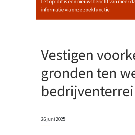
Let op: dit is een nieuwsbericht van meer d
informatie via onze
zoekfunctie
.
Vestigen voork
gronden ten w
bedrijventerre
26 juni 2025