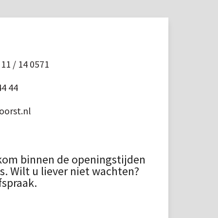
11 / 14 0571
44 44
orst.nl
kom binnen de openingstijden
 Wilt u liever niet wachten?
fspraak.