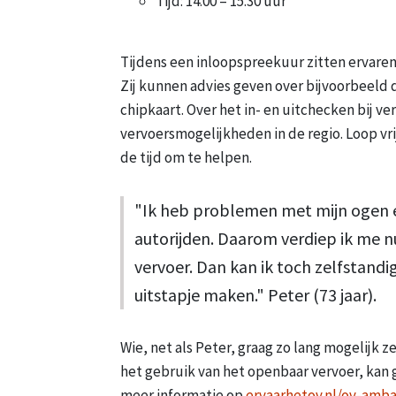
Tijd: 14.00 – 15.30 uur
Tijdens een inloopspreekuur zitten ervar
Zij kunnen advies geven over bijvoorbeeld 
chipkaart. Over het in- en uitchecken bij v
vervoersmogelijkheden in de regio. Loop v
de tijd om te helpen.
"Ik heb problemen met mijn ogen 
autorijden. Daarom verdiep ik me n
vervoer. Dan kan ik toch zelfstandi
uitstapje maken." Peter (73 jaar).
Wie, net als Peter, graag zo lang mogelijk z
het gebruik van het openbaar vervoer, kan 
meer informatie op
ervaarhetov.nl/ov-amb