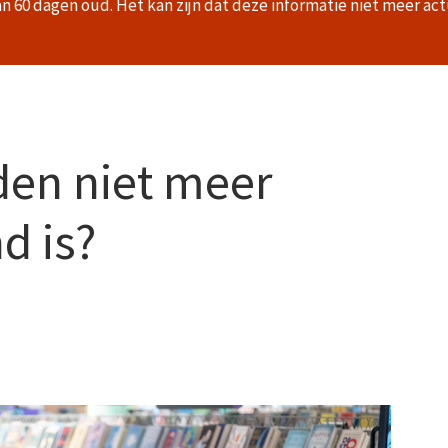
an 60 dagen oud. Het kan zijn dat deze informatie niet meer act
jden niet meer
d is?