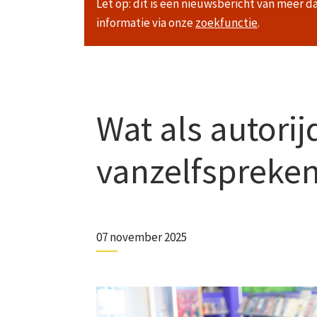
Let op: dit is een nieuwsbericht van meer d
informatie via onze
zoekfunctie
.
Wat als autori
vanzelfspreken
07 november 2025