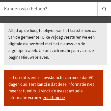
Altijd op de hoogte blijven van het laatste nieuws
van de gemeente? Elke vrijdag versturen we een
digitale nieuwsbrief met het nieuws van de
afgelopen week. U kunt zich inschrijven via onze
pagina
Nieuwsbrieven
.
Let op: dit is een nieuwsbericht van meer dan 60
dagen oud. Het kan zijn dat deze informatie niet
meer actueel is. U vindt de meest actuele
informatie via onze
zoekfunctie
.