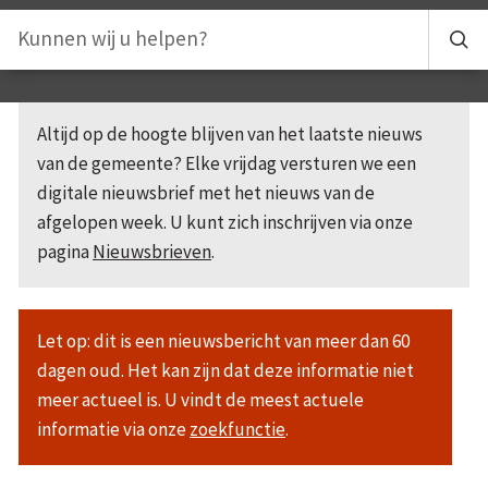
Altijd op de hoogte blijven van het laatste nieuws
van de gemeente? Elke vrijdag versturen we een
digitale nieuwsbrief met het nieuws van de
afgelopen week. U kunt zich inschrijven via onze
pagina
Nieuwsbrieven
.
Let op: dit is een nieuwsbericht van meer dan 60
dagen oud. Het kan zijn dat deze informatie niet
meer actueel is. U vindt de meest actuele
informatie via onze
zoekfunctie
.