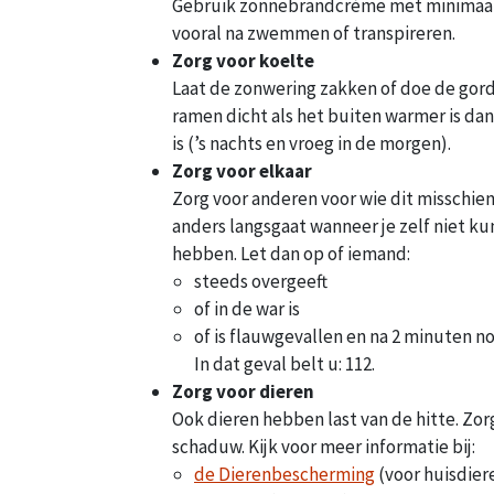
Gebruik zonnebrandcrème met minimaal f
vooral na zwemmen of transpireren.
Zorg voor koelte
Laat de zonwering zakken of doe de gordi
ramen dicht als het buiten warmer is dan
is (ʼs nachts en vroeg in de morgen).
Zorg voor elkaar
Zorg voor anderen voor wie dit misschien 
anders langsgaat wanneer je zelf niet k
hebben. Let dan op of iemand:
steeds overgeeft
of in de war is
of is flauwgevallen en na 2 minuten no
​​​​​In dat geval belt u: 112.
Zorg voor dieren
Ook dieren hebben last van de hitte. Zo
schaduw. Kijk voor meer informatie bij:
de Dierenbescherming
(voor huisdier