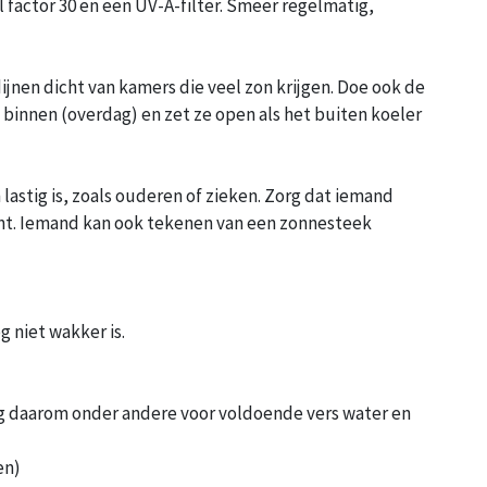
actor 30 en een UV-A-filter. Smeer regelmatig,
jnen dicht van kamers die veel zon krijgen. Doe ook de
 binnen (overdag) en zet ze open als het buiten koeler
lastig is, zoals ouderen of zieken. Zorg dat iemand
unt. Iemand kan ook tekenen van een zonnesteek
g niet wakker is.
rg daarom onder andere voor voldoende vers water en
en)