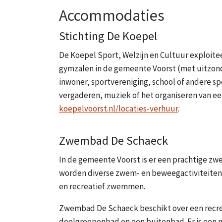
Accommodaties
Stichting De Koepel
De Koepel Sport, Welzijn en Cultuur exploit
gymzalen in de gemeente Voorst (met uitzond
inwoner, sportvereniging, school of andere s
vergaderen, muziek of het organiseren van een
koepelvoorst.nl/locaties-verhuur
.
Zwembad De Schaeck
In de gemeente Voorst is er een prachtige
worden diverse zwem- en beweegactiviteite
en recreatief zwemmen.
Zwembad De Schaeck beschikt over een recre
doelgroepenbad en een buitenbad. Er is een 