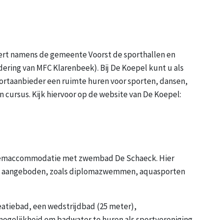
eert namens de gemeente Voorst de sporthallen en
ering van MFC Klarenbeek). Bij De Koepel kunt u als
portaanbieder een ruimte huren voor sporten, dansen,
 cursus. Kijk hiervoor op de website van De Koepel:
 zwemaccommodatie met zwembad De Schaeck. Hier
n aangeboden, zoals diplomazwemmen, aquasporten
atiebad, een wedstrijdbad (25 meter),
mogelijkheid om badwater te huren als sportvereniging