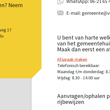
WhatsApp: 06-21 65 
pen? Neem
E-mail: gemeente@vo
weg 17
lo
U bent van harte wel
van het gemeentehuis.
Maak dan eerst een a
Afspraak maken
Telefonisch bereikbaar:
Maandag t/m donderdag: 8.30
Vrijdag: 8.30 - 14.00 uur
Aanvragen/ophalen p
rijbewijzen