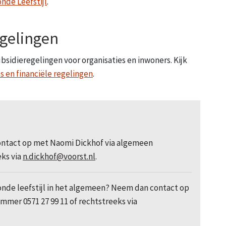
nde Leefstijl
.
egelingen
bsidieregelingen voor organisaties en inwoners. Kijk
s en financiële regelingen
.
tact op met Naomi Dickhof via algemeen
eks via
n.dickhof@voorst.nl
.
nde leefstijl in het algemeen? Neem dan contact op
mer 0571 27 99 11 of rechtstreeks via