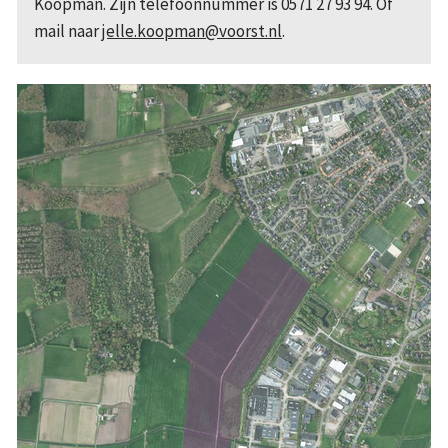
Koopman. Zijn telefoonnummer is 0571 27 93 94. Of
mail naar
jelle.koopman@voorst.nl
.