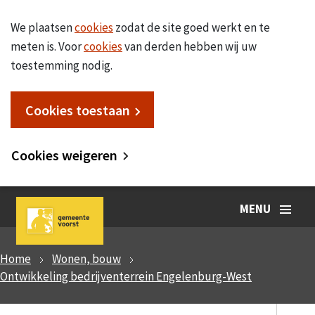
We plaatsen
cookies
zodat de site goed werkt en te
meten is. Voor
cookies
van derden hebben wij uw
toestemming nodig.
Cookies toestaan
Cookies weigeren
MENU
Home
Wonen, bouw
Ontwikkeling bedrijventerrein Engelenburg-West