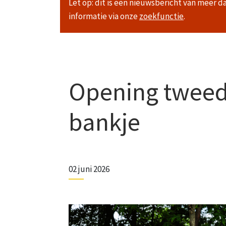
Let op: dit is een nieuwsbericht van meer d
informatie via onze
zoekfunctie
.
Opening tweed
bankje
02 juni 2026