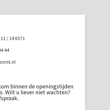
11 / 14 0571
44 44
orst.nl
kom binnen de openingstijden
 Wilt u liever niet wachten?
fspraak.