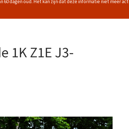
an 60 dagen oud. Het kan zijn dat deze informatie niet meer act
e 1K Z1E J3-