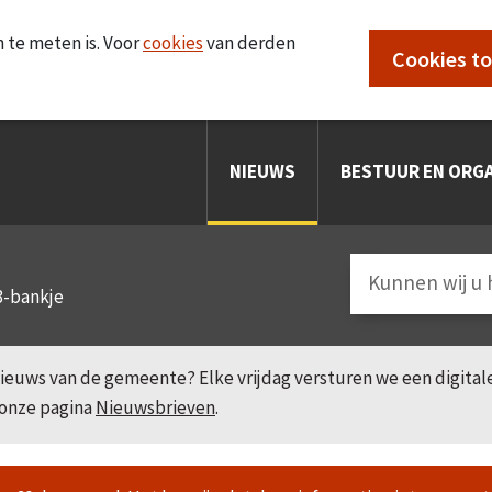
 te meten is. Voor
cookies
van derden
Cookies t
NIEUWS
BESTUUR EN ORGA
3-bankje
e nieuws van de gemeente? Elke vrijdag versturen we een digita
 onze pagina
Nieuwsbrieven
.