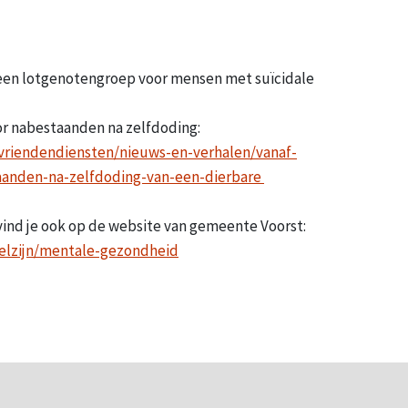
 een lotgenotengroep voor mensen met suïcidale
or nabestaanden na zelfdoding:
-vriendendiensten/nieuws-en-verhalen/vanaf-
anden-na-zelfdoding-van-een-dierbare
ind je ook op de website van gemeente Voorst:
welzijn/mentale-gezondheid