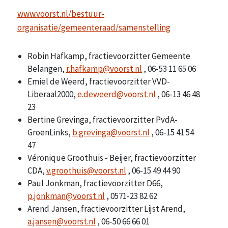
www.voorst.nl/bestuur-
organisatie/gemeenteraad/samenstelling
Robin Hafkamp, fractievoorzitter Gemeente
Belangen,
r.hafkamp@voorst.nl
, 06-53 11 65 06
Emiel de Weerd, fractievoorzitter VVD-
Liberaal2000,
e.deweerd@voorst.nl
, 06-13 46 48
23
Bertine Grevinga, fractievoorzitter PvdA-
GroenLinks,
b.grevinga@voorst.nl
, 06-15 41 54
47
Véronique Groothuis - Beijer, fractievoorzitter
CDA,
v.groothuis@voorst.nl
, 06-15 49 44 90
Paul Jonkman, fractievoorzitter D66,
p.jonkman@voorst.nl
, 0571-23 82 62
Arend Jansen, fractievoorzitter Lijst Arend,
a.jansen@voorst.nl
, 06-50 66 66 01