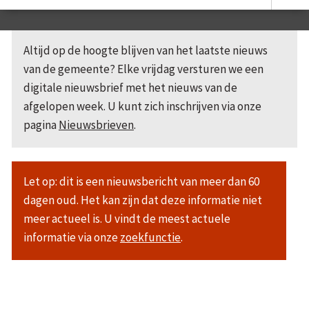
Altijd op de hoogte blijven van het laatste nieuws
van de gemeente? Elke vrijdag versturen we een
digitale nieuwsbrief met het nieuws van de
afgelopen week. U kunt zich inschrijven via onze
pagina
Nieuwsbrieven
.
Let op: dit is een nieuwsbericht van meer dan 60
dagen oud. Het kan zijn dat deze informatie niet
meer actueel is. U vindt de meest actuele
informatie via onze
zoekfunctie
.