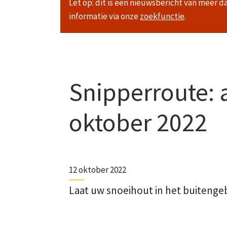
Let op: dit is een nieuwsbericht van meer d
informatie via onze
zoekfunctie
.
Snipperroute:
oktober 2022
12 oktober 2022
Laat uw snoeihout in het buitenge