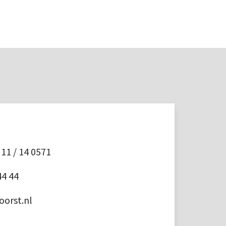
11 / 14 0571
44 44
orst.nl