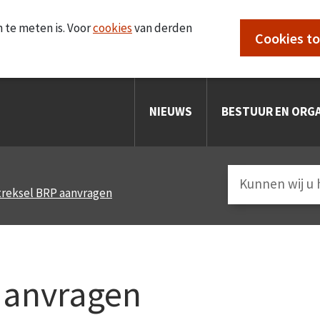
 te meten is. Voor
cookies
van derden
Cookies t
NIEUWS
BESTUUR EN ORGA
treksel BRP aanvragen
 aanvragen