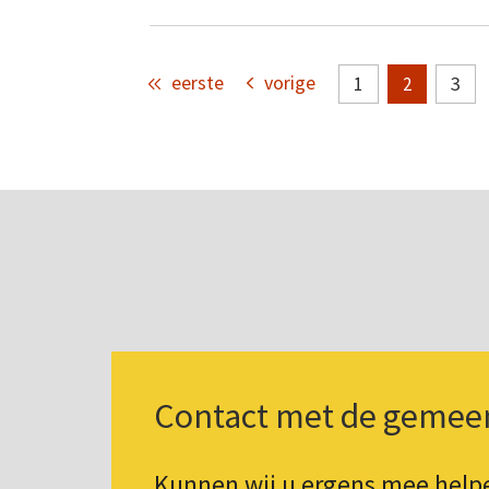
eerste
vorige
1
3
2
Contact met de gemee
Kunnen wij u ergens mee hel