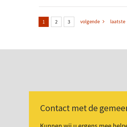
volgende
laatste
2
3
1
Contact met de gemee
Kunnen wij u ergens mee hel