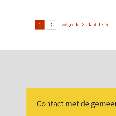
volgende
laatste
2
1
Contact met de gemee