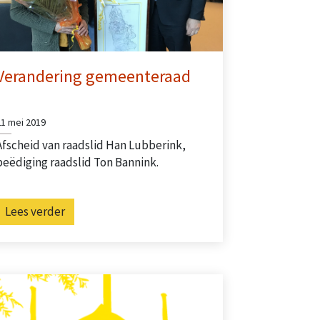
Verandering gemeenteraad
21 mei 2019
Afscheid van raadslid Han Lubberink,
beëdiging raadslid Ton Bannink.
Lees verder