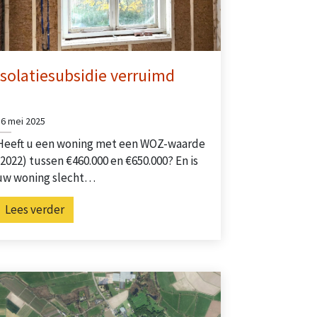
Isolatiesubsidie verruimd
16 mei 2025
Heeft u een woning met een WOZ-waarde
(2022) tussen €460.000 en €650.000? En is
uw woning slecht…
Lees verder