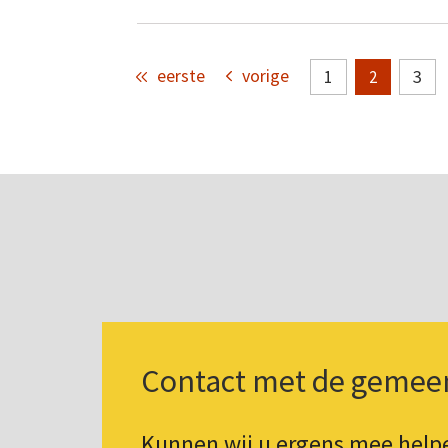
eerste
vorige
1
3
2
Contact met de gemee
Kunnen wij u ergens mee hel